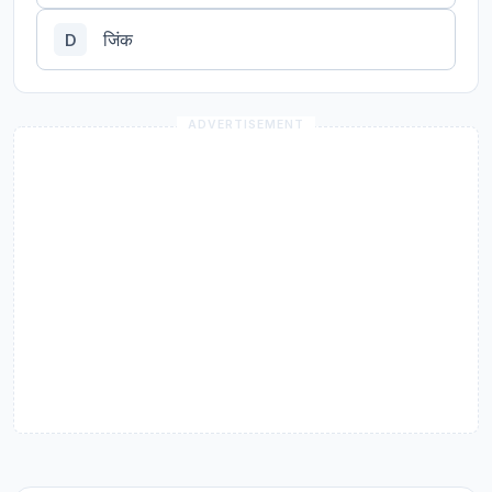
जिंक
D