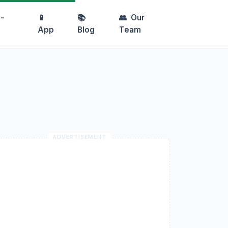
-
📱
📚
👥
Our
App
Blog
Team