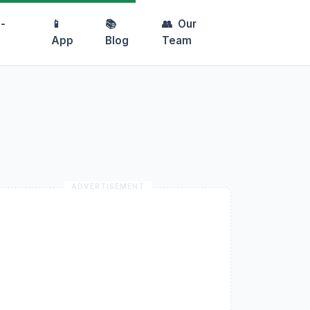
-
📱
📚
👥
Our
App
Blog
Team