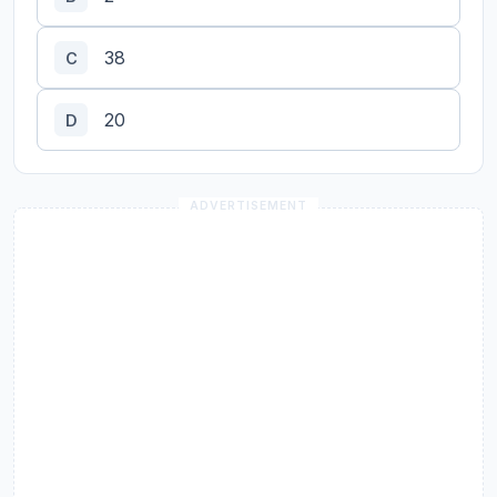
38
C
20
D