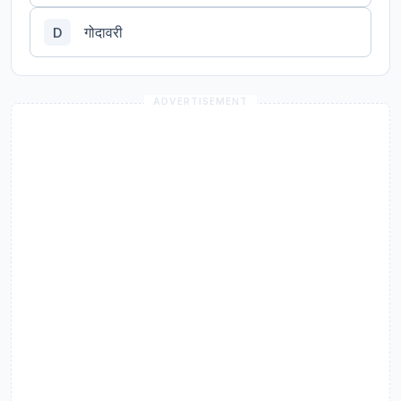
गोदावरी
D