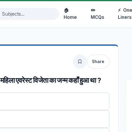
🏠
✏️
⚡
One
Home
MCQs
Liners
Share
हिला एवरेस्ट विजेता का जन्म कहाँ हुआ था ?