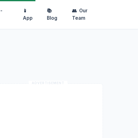
-
📱
📚
👥
Our
App
Blog
Team