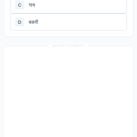
गाय
C
बकरी
D