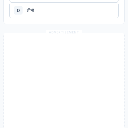
तीनो
D