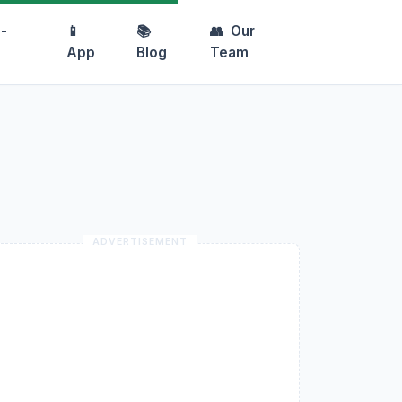
-
📱
📚
👥
Our
App
Blog
Team