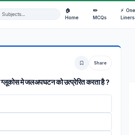
🏠
✏️
⚡
One
Home
MCQs
Liners
Share
े ग्लूकोस मे जलअपघटन को उत्प्रेरित करता है ?