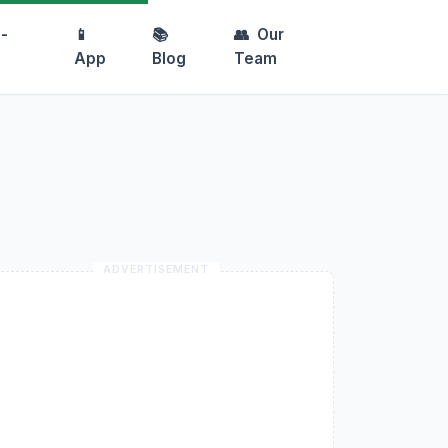
-
📱
📚
👥
Our
App
Blog
Team