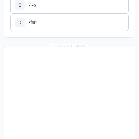
केरल
C
गोवा
D