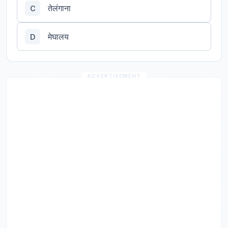
तेलंगाना
C
मेघालय
D