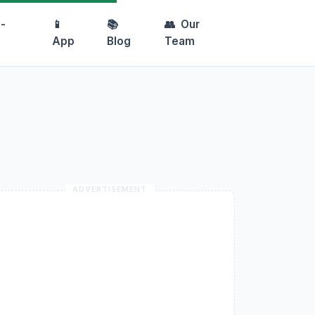
-
📱
📚
👥
Our
App
Blog
Team