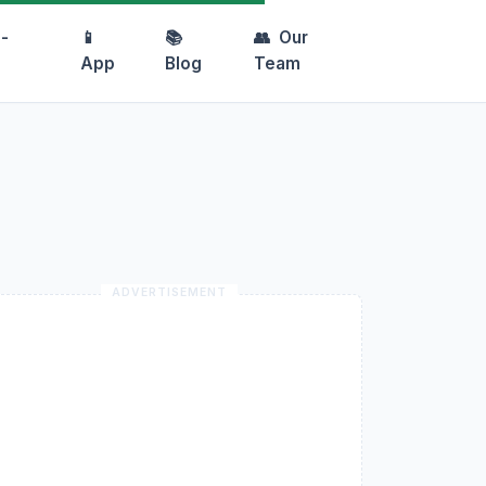
-
📱
📚
👥
Our
App
Blog
Team