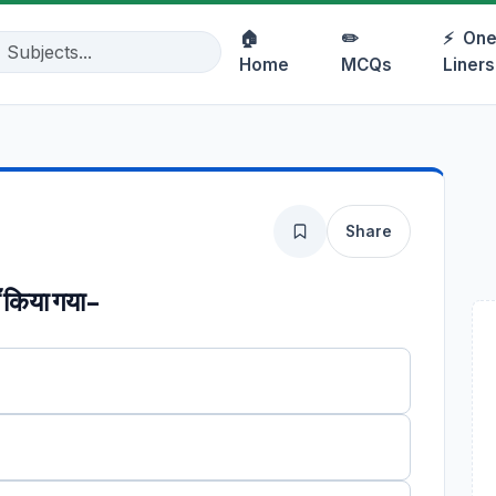
🏠
✏️
⚡
One
Home
MCQs
Liners
Share
ाँ किया गया-