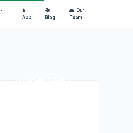
-
📱
📚
👥
Our
App
Blog
Team