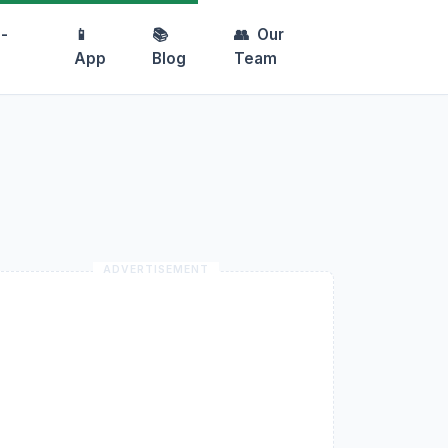
-
📱
📚
👥
Our
App
Blog
Team