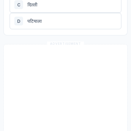
दिल्ली
C
पटियाला
D