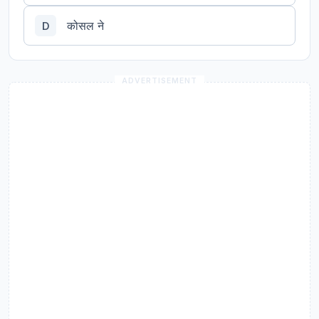
कोसल ने
D