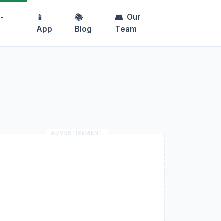
-
📱
📚
👥
Our
App
Blog
Team