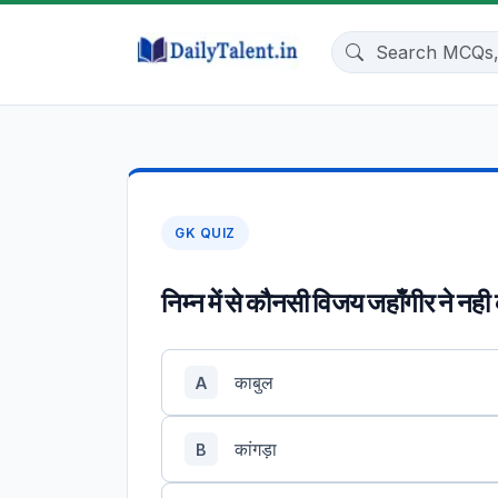
GK QUIZ
निम्न में से कौनसी विजय जहाँगीर ने नह
काबुल
A
कांगड़ा
B