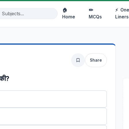
🏠
✏️
⚡
One
Home
MCQs
Liners
Share
ी की?