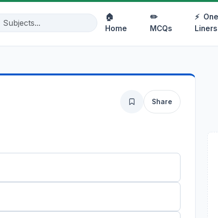
🏠
✏️
⚡
One
Home
MCQs
Liners
Share