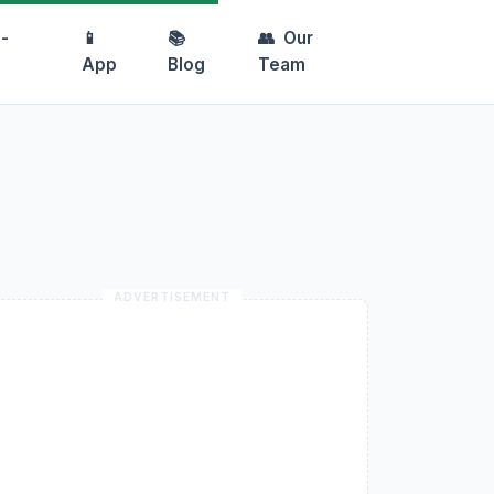
-
📱
📚
👥
Our
App
Blog
Team