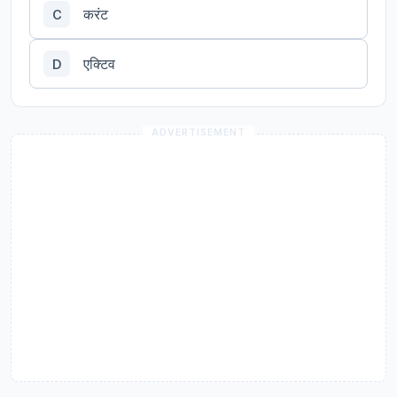
करंट
C
एक्टिव
D