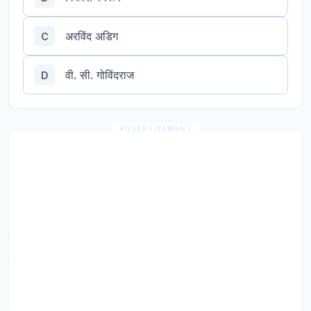
अरविंद अडिग
C
वी. सी. गोविंदराज
D