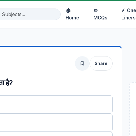
🏠
✏️
⚡
One
Home
MCQs
Liners
Share
ता है?