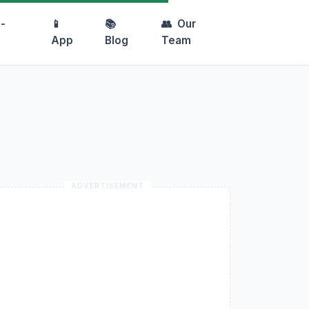
-
📱
📚
👥
Our
App
Blog
Team