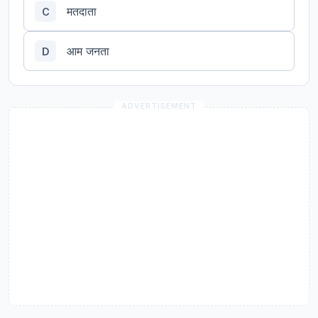
मतदाता
C
आम जनता
D